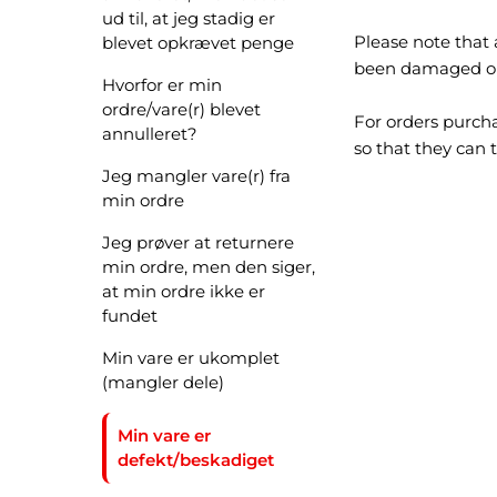
ud til, at jeg stadig er
Please note that 
blevet opkrævet penge
been damaged or 
Hvorfor er min
ordre/vare(r) blevet
For orders purcha
annulleret?
so that they can t
Jeg mangler vare(r) fra
min ordre
Jeg prøver at returnere
min ordre, men den siger,
at min ordre ikke er
fundet
Min vare er ukomplet
(mangler dele)
Min vare er
defekt/beskadiget